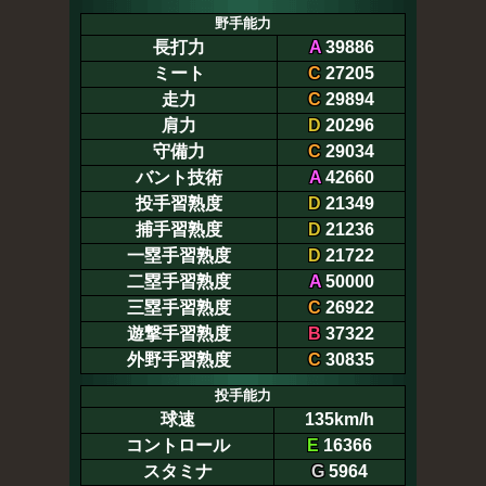
野手能力
長打力
A
39886
ミート
C
27205
走力
C
29894
肩力
D
20296
守備力
C
29034
バント技術
A
42660
投手習熟度
D
21349
捕手習熟度
D
21236
一塁手習熟度
D
21722
二塁手習熟度
A
50000
三塁手習熟度
C
26922
遊撃手習熟度
B
37322
外野手習熟度
C
30835
投手能力
球速
135km/h
コントロール
E
16366
スタミナ
G
5964