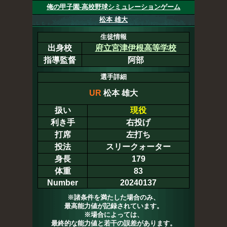
俺の甲子園-高校野球シミュレーションゲーム
松本 雄大
生徒情報
出身校
府立宮津伊根高等学校
指導監督
阿部
選手詳細
UR
松本 雄大
扱い
現役
利き手
右投げ
打席
左打ち
投法
スリークォーター
身長
179
体重
83
Number
20240137
※諸条件を満たした場合のみ、
最高能力値が記録されています。
※場合によっては、
最終的な能力値と若干の誤差があります。