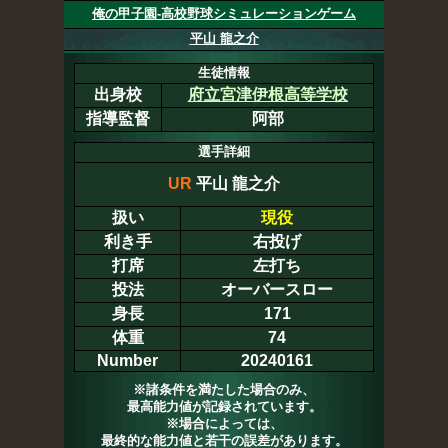
俺の甲子園-高校野球シミュレーションゲーム
平山 龍之介
生徒情報
出身校
府立宮津伊根高等学校
指導監督
阿部
選手詳細
UR
平山 龍之介
扱い
現役
利き手
右投げ
打席
左打ち
投法
オーバースロー
身長
171
体重
74
Number
20240161
※諸条件を満たした場合のみ、
最高能力値が記録されています。
※場合によっては、
最終的な能力値と若干の誤差があります。