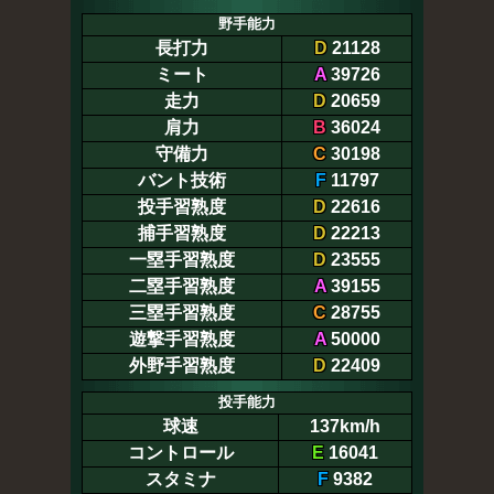
野手能力
長打力
D
21128
ミート
A
39726
走力
D
20659
肩力
B
36024
守備力
C
30198
バント技術
F
11797
投手習熟度
D
22616
捕手習熟度
D
22213
一塁手習熟度
D
23555
二塁手習熟度
A
39155
三塁手習熟度
C
28755
遊撃手習熟度
A
50000
外野手習熟度
D
22409
投手能力
球速
137km/h
コントロール
E
16041
スタミナ
F
9382