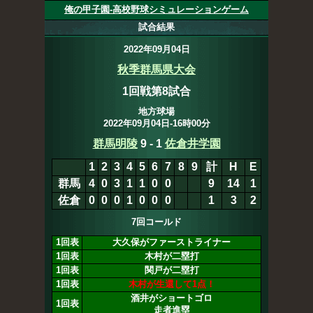
俺の甲子園-高校野球シミュレーションゲーム
試合結果
2022年09月04日
秋季群馬県大会
1回戦第8試合
地方球場
2022年09月04日-16時00分
群馬明陵
9
-
1
佐倉井学園
1
2
3
4
5
6
7
8
9
計
H
E
群馬
4
0
3
1
1
0
0
9
14
1
佐倉
0
0
0
1
0
0
0
1
3
2
7回コールド
1回表
大久保がファーストライナー
1回表
木村が二塁打
1回表
関戸が二塁打
1回表
木村が生還して1点！
酒井がショートゴロ
1回表
走者進塁