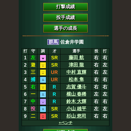
打撃成績
投手成績
選手の成長
群馬
佐倉井学園
打
守
調
才
選手
投
打
左
藤田 航
右
右
1
SR
遊
津田 龍
右
左
2
SR
三
中村 直輝
右
左
3
UR
捕
松本 隼
右
右
4
UR
右
志賀 優斗
右
右
5
R
一
横山 春稀
左
左
6
R
中
鈴木 大輝
右
右
7
R
投
小山 雄平
左
左
8
SR
二
杉山 悠司
右
右
9
SR
+ベンチ