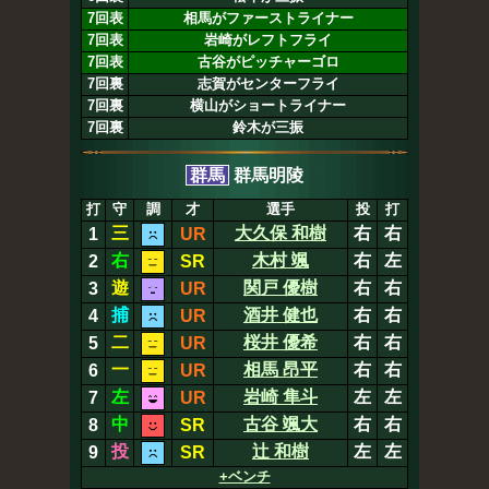
7回表
相馬がファーストライナー
7回表
岩崎がレフトフライ
7回表
古谷がピッチャーゴロ
7回裏
志賀がセンターフライ
7回裏
横山がショートライナー
7回裏
鈴木が三振
群馬
群馬明陵
打
守
調
才
選手
投
打
三
大久保 和樹
右
右
1
UR
右
木村 颯
右
左
2
SR
遊
関戸 優樹
右
右
3
UR
捕
酒井 健也
右
右
4
UR
二
桜井 優希
右
右
5
UR
一
相馬 昂平
右
右
6
UR
左
岩崎 隼斗
左
左
7
UR
中
古谷 颯大
右
右
8
SR
投
辻 和樹
左
左
9
SR
+ベンチ