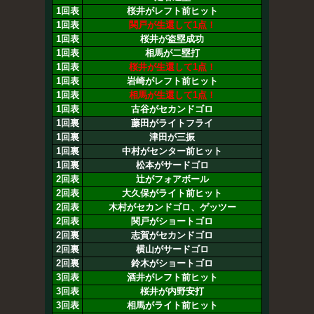
1回表
桜井がレフト前ヒット
1回表
関戸が生還して1点！
1回表
桜井が盗塁成功
1回表
相馬が二塁打
1回表
桜井が生還して1点！
1回表
岩崎がレフト前ヒット
1回表
相馬が生還して1点！
1回表
古谷がセカンドゴロ
1回裏
藤田がライトフライ
1回裏
津田が三振
1回裏
中村がセンター前ヒット
1回裏
松本がサードゴロ
2回表
辻がフォアボール
2回表
大久保がライト前ヒット
2回表
木村がセカンドゴロ、ゲッツー
2回表
関戸がショートゴロ
2回裏
志賀がセカンドゴロ
2回裏
横山がサードゴロ
2回裏
鈴木がショートゴロ
3回表
酒井がレフト前ヒット
3回表
桜井が内野安打
3回表
相馬がライト前ヒット