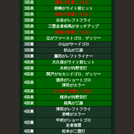
3回表
酒井が生還して1点！
3回表
岩崎がライト前ヒット
3回表
桜井が生還して1点！
3回表
古谷がレフトフライ
3回表
三塁走者相馬がタッチアップ
3回表
相馬が生還して1点！
3回表
辻がファーストゴロ、ゲッツー
3回裏
小山がサードゴロ
3回裏
杉山が三振
3回裏
藤田がレフトライナー
4回表
大久保がライト前ヒット
4回表
木村が内野安打
4回表
関戸がセカンドゴロ、ゲッツー
酒井がショートゴロ
4回表
津田がエラー
4回表
大久保が生還して1点！
4回表
桜井が内野安打
4回表
相馬が三振
津田がレフトフライ
4回裏
岩崎がエラー
中村がショートゴロ
4回裏
走者進塁
4回裏
松本が二塁打