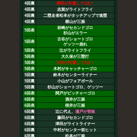
4回裏
津田が生還して1点！
4回裏
志賀がライトフライ
4回裏
二塁走者松本がタッチアップで進塁
4回裏
横山が三振
岩崎がセカンドゴロ
5回表
杉山がエラー
古谷がショートゴロ
5回表
ゲッツー崩れ
5回表
辻がライトフライ
5回表
大久保が三塁打
5回表
古谷が生還して1点！
5回表
木村がキャッチャーゴロ
5回裏
鈴木がセンターライナー
5回裏
小山がフォアボール
5回裏
杉山がショートゴロ、ゲッツー
6回表
関戸がピッチャーゴロ
6回表
酒井が三振
6回表
桜井が三振
6回裏
辻に代え、
瀬戸が登板
6回裏
藤田がセカンドゴロ
6回裏
津田がライトライナー
6回裏
中村がセンター前ヒット
6回裏
松本が三振