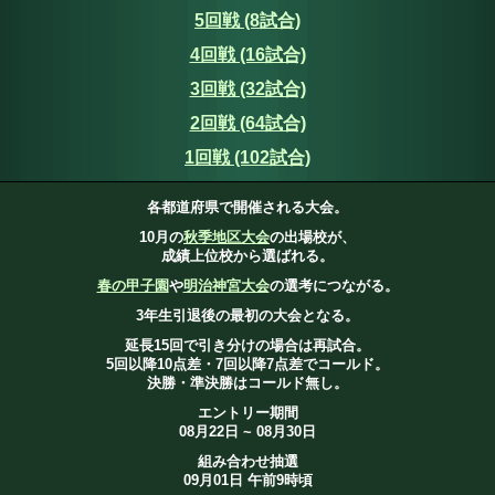
5回戦 (8試合)
4回戦 (16試合)
3回戦 (32試合)
2回戦 (64試合)
1回戦 (102試合)
各都道府県で開催される大会。
10月の
秋季地区大会
の出場校が、
成績上位校から選ばれる。
春の甲子園
や
明治神宮大会
の選考につながる。
3年生引退後の最初の大会となる。
延長15回で引き分けの場合は再試合。
5回以降10点差・7回以降7点差でコールド。
決勝・準決勝はコールド無し。
エントリー期間
08月22日 ~ 08月30日
組み合わせ抽選
09月01日 午前9時頃