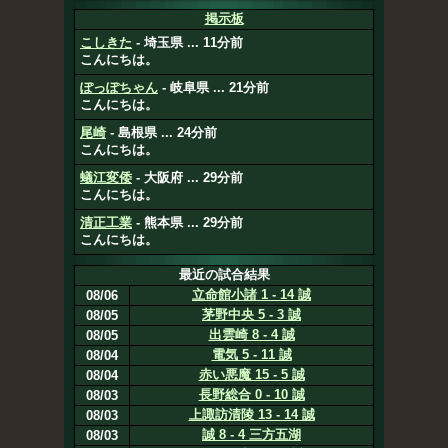
掲示板
こしきた
- 埼玉県 ... 11分前
こんにちは。
ぽっぽちゃん
- 岐阜県 ... 21分前
こんにちは。
尾崎
- 島根県 ... 24分前
こんにちは。
蟻江変倭
- 大阪府 ... 29分前
こんにちは。
清正工業
- 熊本県 ... 29分前
こんにちは。
最近の試合結果
立命館小諸 1 - 14 誠
08/06
茅野中央 5 - 3 誠
08/05
出雲崎 8 - 4 誠
08/05
電気 5 - 11 誠
08/04
赤い悪魔 15 - 5 誠
08/04
長野総合 0 - 10 誠
08/03
上諏訪清陵 13 - 14 誠
08/03
誠 8 - 4 三方五湖
08/03