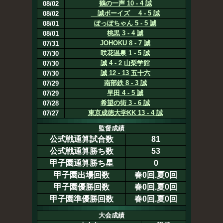
鶴の一声 10 - 4 誠
08/02
誠ボーイズ 4 - 5 誠
08/02
ぽっぽちゃん 5 - 5 誠
08/01
桃黒 3 - 4 誠
08/01
JOHOKU 8 - 7 誠
07/31
咲花温泉 1 - 5 誠
07/30
誠 4 - 2 山梨学館
07/30
誠 12 - 13 五十六
07/30
南部鉄 8 - 3 誠
07/29
早田 4 - 5 誠
07/29
希望の街 3 - 6 誠
07/28
東京成徳大学KK 13 - 4 誠
07/27
監督成績
公式戦通算試合数
81
公式戦通算勝ち数
53
甲子園通算勝ち星
0
甲子園出場回数
春0回.夏0回
甲子園優勝回数
春0回.夏0回
甲子園準優勝回数
春0回.夏0回
大会成績