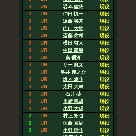
3
UR
岩本 健佑
現役
3
UR
仲田 慎一
現役
3
UR
遠藤 将来
現役
3
UR
内山 大地
現役
3
UR
斎藤 佑希
現役
3
UR
横田 啓人
現役
3
UR
中田 龍聖
現役
3
UR
秦 優河
現役
3
UR
リー 風太
現役
3
UR
亀井 優之介
現役
3
UR
坂本 悠斗
現役
3
UR
太田 大幹
現役
3
UR
石井 葵
現役
3
UR
川崎 竜成
現役
3
UR
小野 大輝
現役
2
UR
村上 拓也
現役
2
UR
佐藤 直紀
現役
2
UR
小野 陸斗
現役