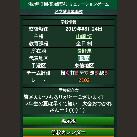
俺の甲子園-高校野球シミュレーションゲーム
私立誠高等学校
学校情報
監督就任
2019年08月24日
主将
山崎 悟
教育課程
全日 制
所在地
長野県
代表地区
長野
予選区
東信地区
チーム評価
投
A
打
B
守
C
走
B
総
B
レート
2102
学校紹介文
皆さんいつもありがとーございます!
3年生の夏は早くて短い！大会おつかれ
さん〜！(´(ｪ)｀）