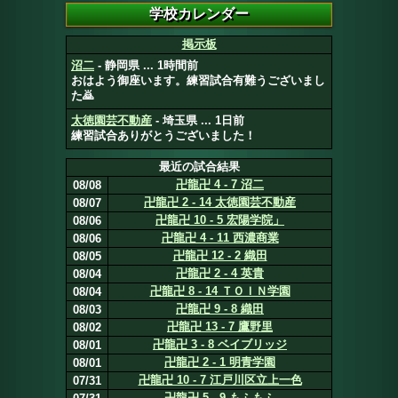
掲示板
沼二
- 静岡県 ... 1時間前
おはよう御座います。練習試合有難うございまし
た🙇
太徳園芸不動産
- 埼玉県 ... 1日前
練習試合ありがとうございました！
最近の試合結果
卍龍卍 4 - 7 沼二
08/08
卍龍卍 2 - 14 太徳園芸不動産
08/07
卍龍卍 10 - 5 宏陽学院」
08/06
卍龍卍 4 - 11 西濃商業
08/06
卍龍卍 12 - 2 織田
08/05
卍龍卍 2 - 4 英貴
08/04
卍龍卍 8 - 14 ＴＯＩＮ学園
08/04
卍龍卍 9 - 8 織田
08/03
卍龍卍 13 - 7 鷹野里
08/02
卍龍卍 3 - 8 ベイブリッジ
08/01
卍龍卍 2 - 1 明青学園
08/01
卍龍卍 10 - 7 江戸川区立上一色
07/31
卍龍卍 5 - 9 もふもふ