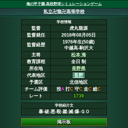
俺の甲子園-高校野球シミュレーションゲーム
私立卍龍卍高等学校
学校情報
監督
虎丸龍源
監督就任
2018年08月05日
1976年生(50歳)
監督経歴
中越高-駒沢大
主将
松本 海
教育課程
全日 制
所在地
長野県
代表地区
長野
予選区
北信地区
チーム評価
投
A
打
C
守
C
走
C
総
C
レート
1739
学校紹介文
暴-破-悪-殴-蹴-滅-爆-ＧＯ