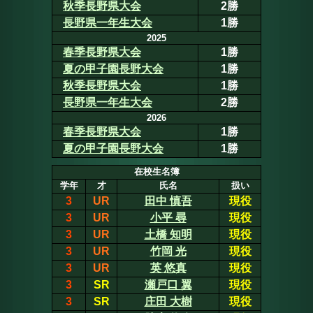
秋季長野県大会
2勝
長野県一年生大会
1勝
2025
春季長野県大会
1勝
夏の甲子園長野大会
1勝
秋季長野県大会
1勝
長野県一年生大会
2勝
2026
春季長野県大会
1勝
夏の甲子園長野大会
1勝
在校生名簿
学年
才
氏名
扱い
3
UR
田中 慎吾
現役
3
UR
小平 尋
現役
3
UR
土橋 知明
現役
3
UR
竹岡 光
現役
3
UR
英 悠真
現役
3
SR
瀬戸口 翼
現役
3
SR
庄田 大樹
現役