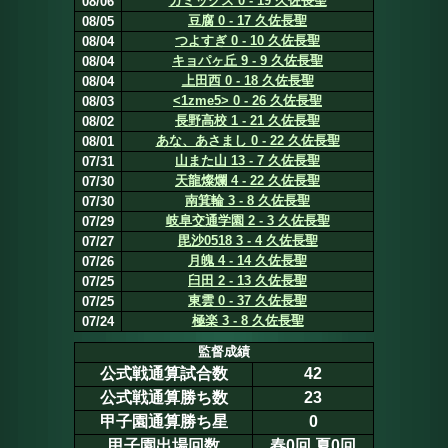
ガミックス 0 - 19 久佐長聖
08/06
豆腐 0 - 17 久佐長聖
08/05
つよすぎ 0 - 10 久佐長聖
08/04
キョパヶ丘 9 - 9 久佐長聖
08/04
上田西 0 - 18 久佐長聖
08/04
<1zme5> 0 - 26 久佐長聖
08/03
長野高校 1 - 21 久佐長聖
08/02
あな、あさまし 0 - 22 久佐長聖
08/01
山また山 13 - 7 久佐長聖
07/31
天龍燦爛 4 - 22 久佐長聖
07/30
南箕輪 3 - 8 久佐長聖
07/30
岐阜交通学園 2 - 3 久佐長聖
07/29
毘沙0518 3 - 4 久佐長聖
07/27
月魄 4 - 14 久佐長聖
07/26
臼田 2 - 13 久佐長聖
07/25
東雲 0 - 37 久佐長聖
07/25
極楽 3 - 8 久佐長聖
07/24
監督成績
公式戦通算試合数
42
公式戦通算勝ち数
23
甲子園通算勝ち星
0
甲子園出場回数
春0回.夏0回