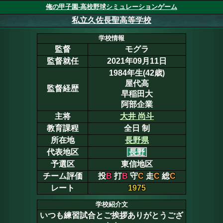
俺の甲子園-高校野球シミュレーションゲーム
私立久佐長聖高等学校
学校情報
監督
モグラ
監督就任
2021年09月11日
1984年生(42歳)
屋代高
監督経歴
早稲田大
阿部企業
主将
大井 尚斗
教育課程
全日 制
所在地
長野県
代表地区
長野
予選区
東信地区
チーム評価
投
B
打
B
守
C
走
C
総
C
レート
1975
学校紹介文
いつも練習試合とご挨拶ありがとうござ