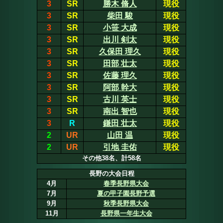
3
SR
勝木 脩人
現役
3
SR
柴田 駿
現役
3
SR
小笹 大成
現役
3
SR
出川 剣太
現役
3
SR
久保田 理久
現役
3
SR
田部 壮太
現役
3
SR
佐藤 理久
現役
3
SR
阿部 幹大
現役
3
SR
古川 英士
現役
3
SR
南出 智也
現役
3
R
鎌田 壮太
現役
2
UR
山田 温
現役
2
UR
引地 圭佑
現役
その他38名、計58名
長野の大会日程
4月
春季長野県大会
7月
夏の甲子園長野予選
9月
秋季長野県大会
11月
長野県一年生大会